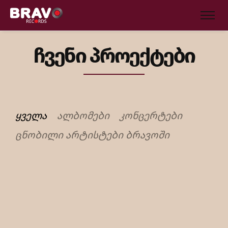
ჩვენი პროექტები
ᲧᲕᲔᲚᲐ
ᲐᲚᲑᲝᲛᲔᲑᲘ
ᲙᲝᲜᲪᲔᲠᲢᲔᲑᲘ
ᲪᲜᲝᲑᲘᲚᲘ ᲐᲠᲢᲘᲡᲢᲔᲑᲘ ᲑᲠᲐᲕᲝᲨᲘ