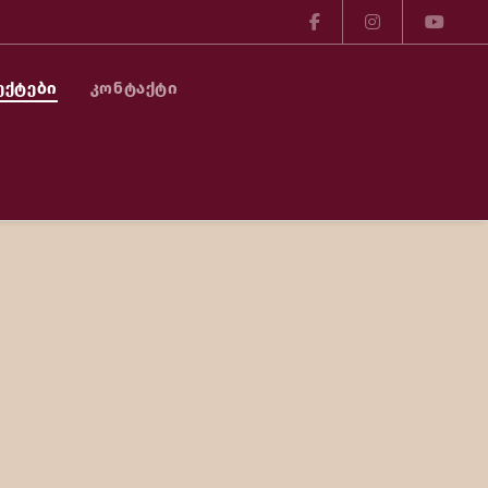
ᲔᲥᲢᲔᲑᲘ
ᲙᲝᲜᲢᲐᲥᲢᲘ