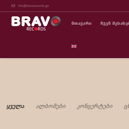
info@bravorecords.ge
ᲛᲗᲐᲕᲐᲠᲘ
ᲩᲕᲔᲜ ᲨᲔᲡᲐᲮᲔ
ᲧᲕᲔᲚᲐ
ᲐᲚᲑᲝᲛᲔᲑᲘ
ᲙᲝᲜᲪᲔᲠᲢᲔᲑᲘ
Ც