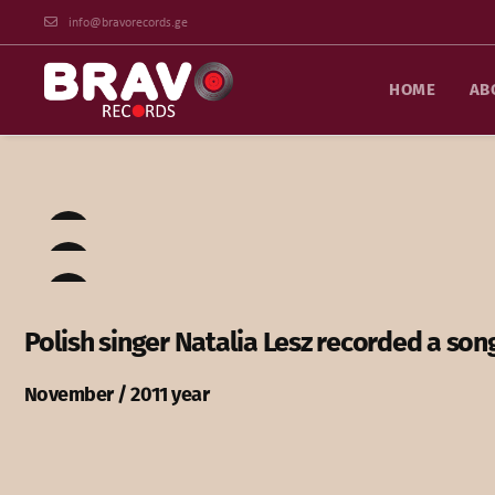
info@bravorecords.ge
HOME
AB
Polish singer Natalia Lesz recorded a son
November / 2011 year