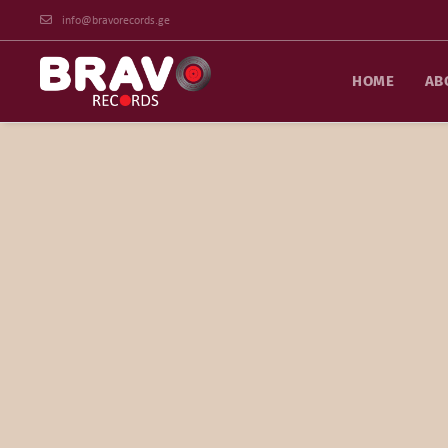
info@bravorecords.ge
HOME
AB
Tanya Maria’s concert dedicated to the 
March / 2011 year