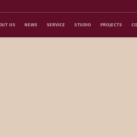
OUT US
NEWS
SERVICE
STUDIO
PROJECTS
C
opening of Bravo Records – Tbilisi Concert H