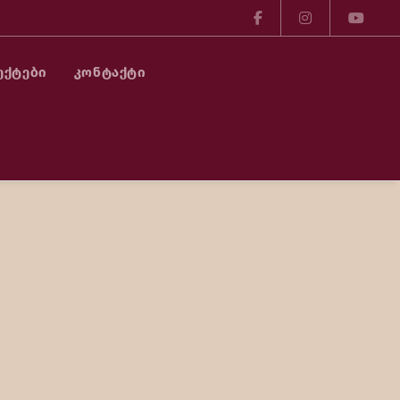
ᲔᲥᲢᲔᲑᲘ
ᲙᲝᲜᲢᲐᲥᲢᲘ