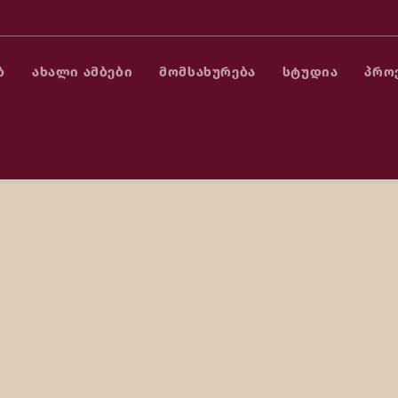
Ბ
ᲐᲮᲐᲚᲘ ᲐᲛᲑᲔᲑᲘ
ᲛᲝᲛᲡᲐᲮᲣᲠᲔᲑᲐ
ᲡᲢᲣᲓᲘᲐ
ᲞᲠᲝ
 ობელიანის სახ. უნივერსიტეტი“ – ქათული ენა,
ტეტი. ნამუშევარი აქვს სხვადასხვა ხმის ჩამწერ
ში, საქტელერადიოკორპორაცია, I არხზე, სტუდია
007-2008 წლებში, გახმოვანების სტუდია „New Art-
იაზე, 2014-2015 წლებში, ტელეკომპანია „იმედში“,
ორდსის“ გუნდს შეუერთდა. პარალელურად, კი, 2017-
(ინტერნეტ საიტი –
www.adjaranet.com
), აგრეთვე ხმის