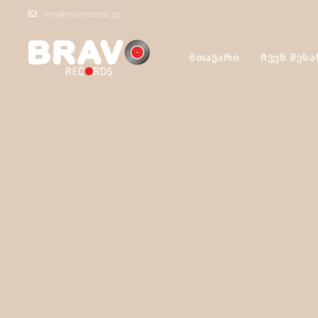
info@bravorecords.ge
ᲛᲗᲐᲕᲐᲠᲘ
ᲩᲕᲔᲜ ᲨᲔᲡᲐ