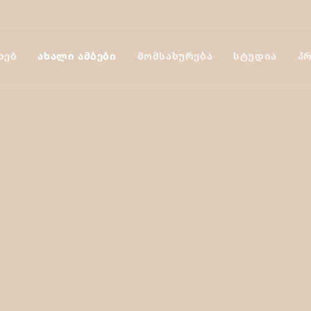
ᲮᲔᲑ
ᲐᲮᲐᲚᲘ ᲐᲛᲑᲔᲑᲘ
ᲛᲝᲛᲡᲐᲮᲣᲠᲔᲑᲐ
ᲡᲢᲣᲓᲘᲐ
Პ