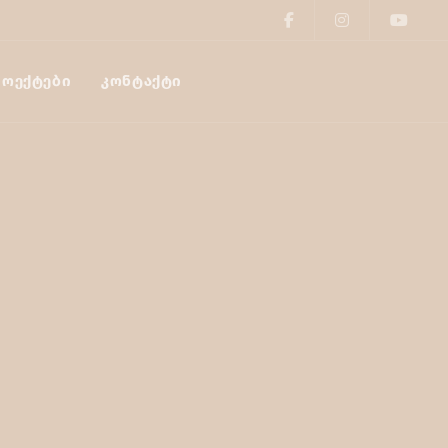
ᲠᲝᲔᲥᲢᲔᲑᲘ
ᲙᲝᲜᲢᲐᲥᲢᲘ