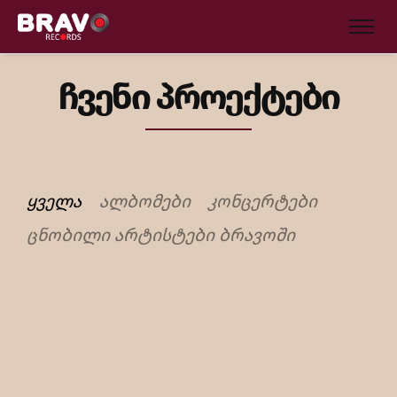
ჩვენი პროექტები
ᲧᲕᲔᲚᲐ
ᲐᲚᲑᲝᲛᲔᲑᲘ
ᲙᲝᲜᲪᲔᲠᲢᲔᲑᲘ
ᲪᲜᲝᲑᲘᲚᲘ ᲐᲠᲢᲘᲡᲢᲔᲑᲘ ᲑᲠᲐᲕᲝᲨᲘ