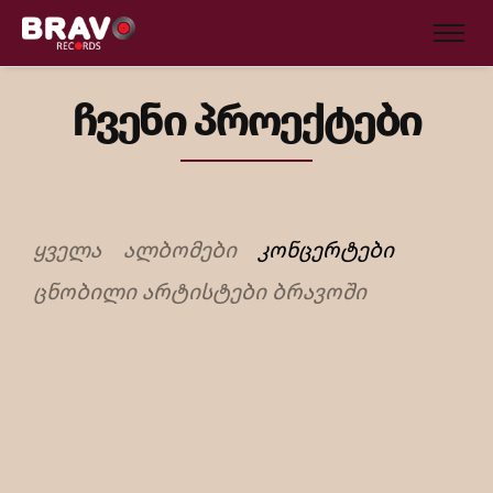
ჩვენი პროექტები
ᲧᲕᲔᲚᲐ
ᲐᲚᲑᲝᲛᲔᲑᲘ
ᲙᲝᲜᲪᲔᲠᲢᲔᲑᲘ
ᲪᲜᲝᲑᲘᲚᲘ ᲐᲠᲢᲘᲡᲢᲔᲑᲘ ᲑᲠᲐᲕᲝᲨᲘ