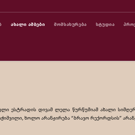
Ბ
ᲐᲮᲐᲚᲘ ᲐᲛᲑᲔᲑᲘ
ᲛᲝᲛᲡᲐᲮᲣᲠᲔᲑᲐ
ᲡᲢᲣᲓᲘᲐ
ᲞᲠᲝ
ქართული ესტრადის დივამ ლელა წურწუმიამ 
ლი ესტრადის დივამ ლელა წურწუმიამ ახალი სიმღერი
კაჭიშვილი, ხოლო არანჟირება “ბრავო რექორდსის” არან