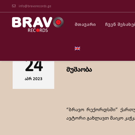
info@bravorecords.ge
ᲛᲗᲐᲕᲐᲠᲘ
ᲩᲕᲔᲜ ᲨᲔᲡᲐᲮᲔ
“ბრავო რექორდსში” 
24
მუშაობა
ᲐᲞᲠ 2023
“ბრავო რექორდსში” ქართუ
ავტორი გახლავთ მაიკო კაჭ