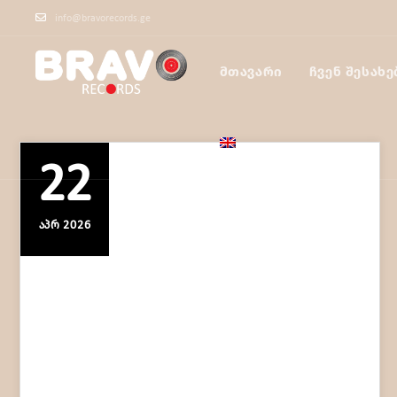
info@bravorecords.ge
ᲛᲗᲐᲕᲐᲠᲘ
ᲩᲕᲔᲜ ᲨᲔᲡᲐᲮᲔ
22
ᲐᲞᲠ 2026