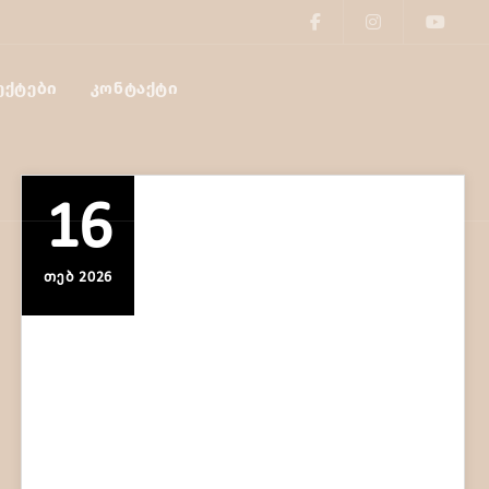
ᲔᲥᲢᲔᲑᲘ
ᲙᲝᲜᲢᲐᲥᲢᲘ
16
ᲗᲔᲑ 2026