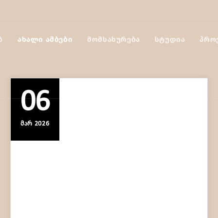
Ბ
ᲐᲮᲐᲚᲘ ᲐᲛᲑᲔᲑᲘ
ᲛᲝᲛᲡᲐᲮᲣᲠᲔᲑᲐ
ᲡᲢᲣᲓᲘᲐ
ᲞᲠᲝ
06
ᲛᲐᲠ 2026