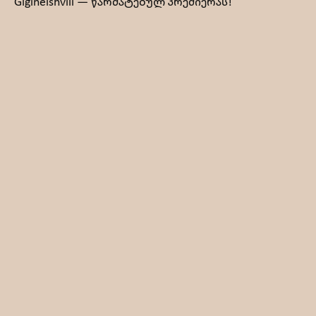
Gigineishvili — წარმატებულ პრემიერას!