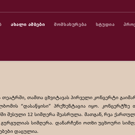
Ბ
ᲐᲮᲐᲚᲘ ᲐᲛᲑᲔᲑᲘ
ᲛᲝᲛᲡᲐᲮᲣᲠᲔᲑᲐ
ᲡᲢᲣᲓᲘᲐ
ᲞᲠᲝ
ცხვიტავას პირველი კონცერტი გაიმართა (ვი
ის თეატრში, თამთა ცხვიტავას პირველი კონცერტი გაი
ბომის “დასაწყისი” პრეზენტაცია იყო. კონცერტზე 
 შესული 12 სიმღერა შეასრულა. მათგან, რვა ქართულ
გურგულიას სიმღერა. დანარჩენი ოთხი უცხოური სიმღე
ებები დაცულია.