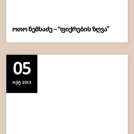
ოთო ნემსაძე – “ფიქრების ზღვა”
05
ᲝᲥᲢ 2013