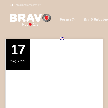
info@bravorecords.ge
ᲛᲗᲐᲕᲐᲠᲘ
ᲩᲕᲔᲜ ᲨᲔᲡᲐᲮᲔ
17
ᲜᲝᲔ 2011