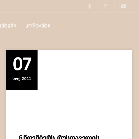
ᲔᲥᲢᲔᲑᲘ
ᲙᲝᲜᲢᲐᲥᲢᲘ
07
ᲜᲝᲔ 2011
6 ნოემბერს, რუსთაველის