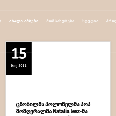
Ბ
ᲐᲮᲐᲚᲘ ᲐᲛᲑᲔᲑᲘ
ᲛᲝᲛᲡᲐᲮᲣᲠᲔᲑᲐ
ᲡᲢᲣᲓᲘᲐ
ᲞᲠᲝ
15
ᲜᲝᲔ 2011
ცნობილმა პოლონელმა პოპ
მომღერალმა Natalia lesz-მა