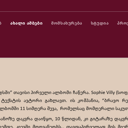
Ბ
ᲐᲮᲐᲚᲘ ᲐᲛᲑᲔᲑᲘ
ᲛᲝᲛᲡᲐᲮᲣᲠᲔᲑᲐ
ᲡᲢᲣᲓᲘᲐ
ᲞᲠᲝ
ო რექორდსში” თავისი პირველი ალბომი ჩაწერ
ორდსში” თავისი პირველი ალბომი ჩაწერა. Sophie Villy 
 ტექსტის ავტორი გახლავთ. ის კომპანია, “ბრავო 
 ალბომში 11 სიმღერა შევა, რომელსაც მომღერალი საკუ
ოზე დაკვრა დაიწყო, 10 წლიდან, კი გიტარაზე დაკვრ
დე, კიევში მოღვაწეობს., თავდაპირველად მის მიერ 