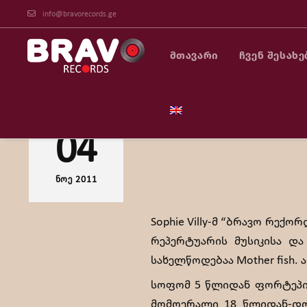
info@bravorecords.ge
ᲛᲗᲐᲕᲐᲠᲘ
ᲩᲕᲔᲜ ᲨᲔᲡᲐᲮᲔ
Sophie Villy-მ “ბრავ
04
ᲜᲝᲔ 2011
Sophie Villy-მ “ბრავო რექ
რეპერტუარის მუსიკისა და
სახელწოდებაა Mother fish.
სოფომ 5 წლიდან ფორტეპიან
მომღერალი 18 წლიდან-დღემ