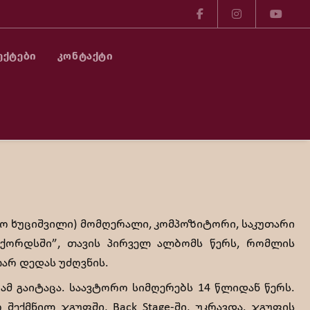
ᲔᲥᲢᲔᲑᲘ
ᲙᲝᲜᲢᲐᲥᲢᲘ
ა
(სოფო ხუციშვილი) მომღერალი, კომპოზიტორი, საკუთარი
რექორდსში”, თავის პირველ ალბომს წერს, რომლის
თარ დედას უძღვნის.
ამ გაიტაცა. საავტორო სიმღერებს 14 წლიდან წერს.
შექმნილ ჯგუფში, Back Stage-ში, უკრავდა. ჯგუფის